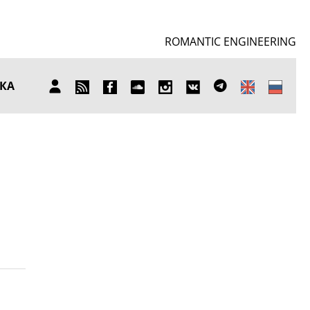
ROMANTIC ENGINEERING
SUBSCRIBE
FB
SOUNDCLOUD
INSTAGRAM
ВКОНТАКТЕ
TELEGRAM
КА
ЛИЧНЫЙ
TO
КАБИНЕТ
NEWS