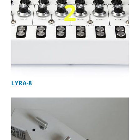
2
LYRA-8