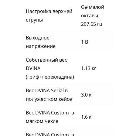
G# малой
Настройка верхней
октавы
струны
207.65 гц
Выходное
1 В
напряжение
Собственный вес
DVINA
1.13 кг
(гриф+перекладина)
Вес DVINA Serial в
3.0 кг
полужестком кейсе
Вес DVINA Custom в
1.6 кг
мягком чехле
Вес DVINA Custom в